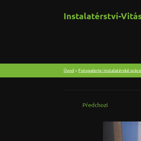
Instalatérství-Vitá
Úvod
>
Fotogalerie: instalatérské prác
Předchozí