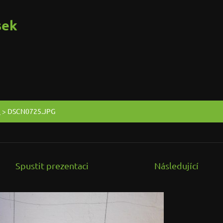
sek
e
>
DSCN0725.JPG
Spustit prezentaci
Následující