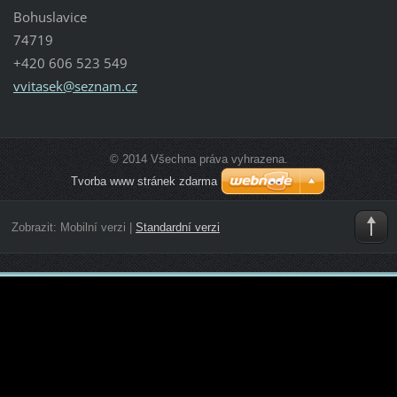
Bohuslavice
74719
+420 606 523 549
vvitasek
@seznam.
cz
© 2014 Všechna práva vyhrazena.
Tvorba www stránek zdarma
Zobrazit:
Mobilní verzi
|
Standardní verzi