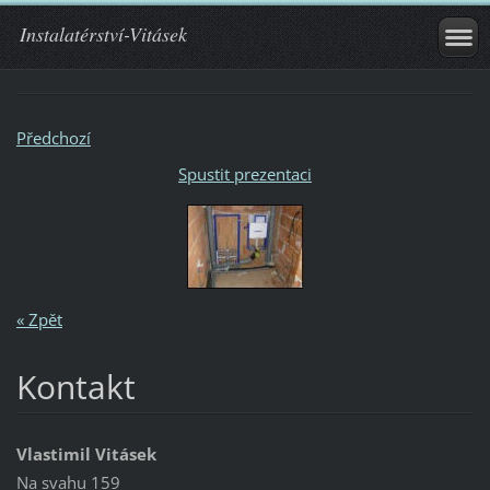
Instalatérství-Vitásek
Předchozí
Spustit prezentaci
« Zpět
Kontakt
Vlastimil Vitásek
Na svahu 159