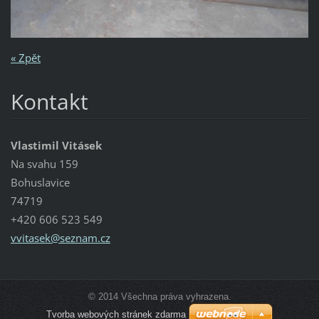
« Zpět
Kontakt
Vlastimil Vitásek
Na svahu 159
Bohuslavice
74719
+420 606 523 549
vvitasek
@seznam.
cz
© 2014 Všechna práva vyhrazena.
Tvorba webových stránek zdarma