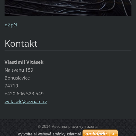
« Zpět
Kontakt
Vlastimil Vitásek
Na svahu 159
Bohuslavice
74719
+420 606 523 549
vvitasek
@seznam.
cz
© 2014 Všechna práva vyhrazena.
Vytvořte si webové stránky zdarma!