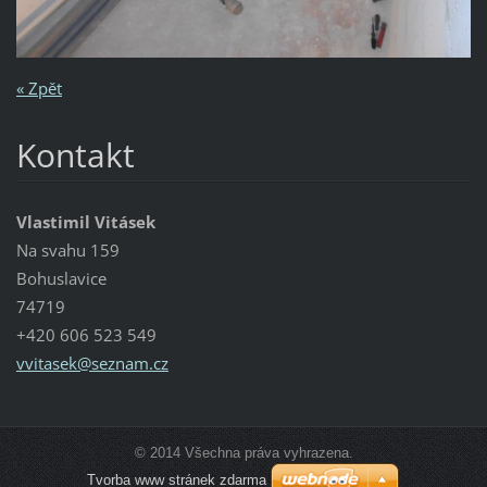
« Zpět
Kontakt
Vlastimil Vitásek
Na svahu 159
Bohuslavice
74719
+420 606 523 549
vvitasek
@seznam.
cz
© 2014 Všechna práva vyhrazena.
Tvorba www stránek zdarma