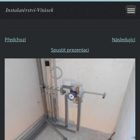
Instalatérství-Vitásek
Předchozí
Následující
Spustit prezentaci